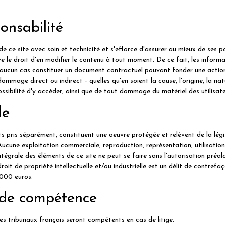
onsabilité
te avec soin et technicité et s'efforce d'assurer au mieux de ses possi
rve le droit d'en modifier le contenu à tout moment. De ce fait, les informa
 en aucun cas constituer un document contractuel pouvant fonder une 
mmage direct ou indirect - quelles qu'en soient la cause, l'origine, la na
possibilité d'y accéder, ainsi que de tout dommage du matériel des utilisate
le
s pris séparément, constituent une oeuvre protégée et relèvent de la légis
. Aucune exploitation commerciale, reproduction, représentation, utilisatio
ntégrale des éléments de ce site ne peut se faire sans l'autorisation préa
e propriété intellectuelle et/ou industrielle est un délit de contrefaço
000 euros.
s de compétence
 les tribunaux français seront compétents en cas de litige.