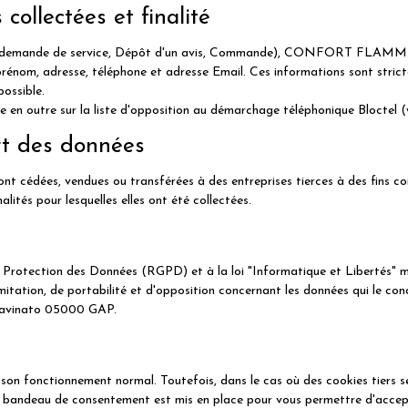
collectées et finalité
ne demande de service, Dépôt d'un avis, Commande), CONFORT FLAMME 
prénom, adresse, téléphone et adresse Email. Ces informations sont stric
possible.
re en outre sur la liste d'opposition au démarchage téléphonique Bloctel (
rt des données
ont cédées, vendues ou transférées à des entreprises tierces à des fins c
lités pour lesquelles elles ont été collectées.
otection des Données (RGPD) et à la loi "Informatique et Libertés" modif
imitation, de portabilité et d'opposition concernant les données qui le co
vinato 05000 GAP.
 son fonctionnement normal. Toutefois, dans le cas où des cookies tiers ser
 bandeau de consentement est mis en place pour vous permettre d'accepte